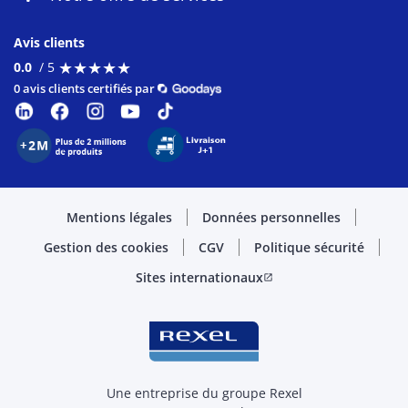
Avis clients
★
★
★
★
★
★
★
★
★
★
0.0
/ 5
0 avis clients certifiés par
Mentions légales
Données personnelles
Gestion des cookies
CGV
Politique sécurité
Sites internationaux
open_in_new
Une entreprise du groupe Rexel