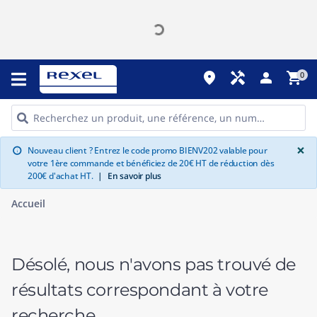
place
handyman
person
shopping_cart
0
G
×
Nouveau client ? Entrez le code promo BIENV202 valable pour
info
votre 1ère commande et bénéficiez de 20€ HT de réduction dès
200€ d'achat HT.
|
En savoir plus
Accueil
Désolé, nous n'avons pas trouvé de
résultats correspondant à votre
recherche