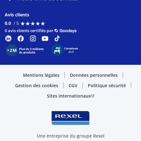
Avis clients
★
★
★
★
★
★
★
★
★
★
0.0
/ 5
0 avis clients certifiés par
Mentions légales
Données personnelles
Gestion des cookies
CGV
Politique sécurité
Sites internationaux
open_in_new
Une entreprise du groupe Rexel