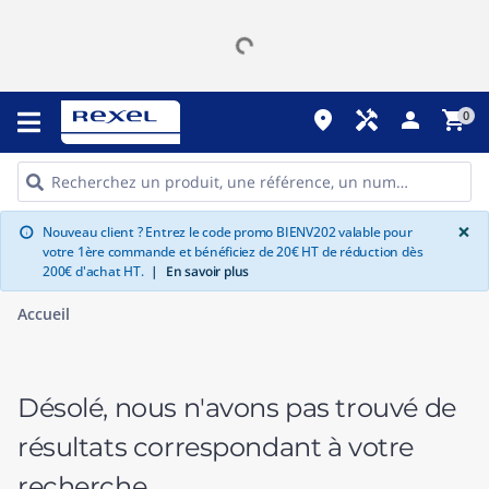
place
handyman
person
shopping_cart
0
G
×
Nouveau client ? Entrez le code promo BIENV202 valable pour
info
votre 1ère commande et bénéficiez de 20€ HT de réduction dès
200€ d'achat HT.
|
En savoir plus
Accueil
Désolé, nous n'avons pas trouvé de
résultats correspondant à votre
recherche