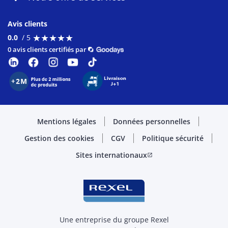
Avis clients
★
★
★
★
★
★
★
★
★
★
0.0
/ 5
0 avis clients certifiés par
Mentions légales
Données personnelles
Gestion des cookies
CGV
Politique sécurité
Sites internationaux
open_in_new
Une entreprise du groupe Rexel