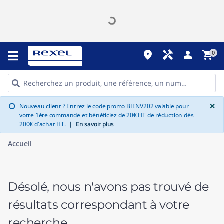
place
handyman
person
shopping_cart
0
G
×
Nouveau client ? Entrez le code promo BIENV202 valable pour
info
votre 1ère commande et bénéficiez de 20€ HT de réduction dès
200€ d'achat HT.
|
En savoir plus
Accueil
Désolé, nous n'avons pas trouvé de
résultats correspondant à votre
recherche