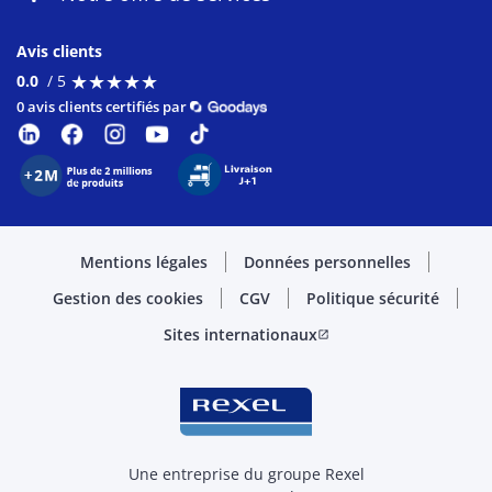
Avis clients
★
★
★
★
★
★
★
★
★
★
0.0
/ 5
0 avis clients certifiés par
Mentions légales
Données personnelles
Gestion des cookies
CGV
Politique sécurité
Sites internationaux
open_in_new
Une entreprise du groupe Rexel