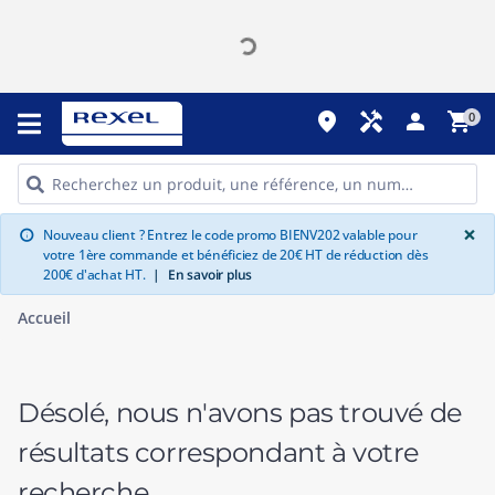
place
handyman
person
shopping_cart
0
G
×
Nouveau client ? Entrez le code promo BIENV202 valable pour
info
votre 1ère commande et bénéficiez de 20€ HT de réduction dès
200€ d'achat HT.
|
En savoir plus
Accueil
Désolé, nous n'avons pas trouvé de
résultats correspondant à votre
recherche