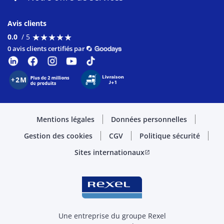
Avis clients
★
★
★
★
★
★
★
★
★
★
0.0
/ 5
0 avis clients certifiés par
Mentions légales
Données personnelles
Gestion des cookies
CGV
Politique sécurité
Sites internationaux
open_in_new
Une entreprise du groupe Rexel