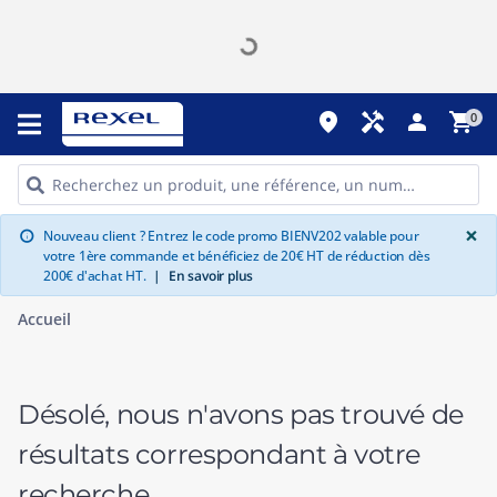
place
handyman
person
shopping_cart
0
G
×
Nouveau client ? Entrez le code promo BIENV202 valable pour
info
votre 1ère commande et bénéficiez de 20€ HT de réduction dès
200€ d'achat HT.
|
En savoir plus
Accueil
Désolé, nous n'avons pas trouvé de
résultats correspondant à votre
recherche