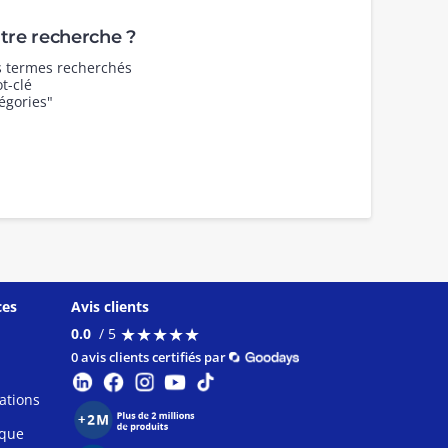
re recherche ?
es termes recherchés
t-clé
égories"
ces
Avis clients
★
★
★
★
★
★
★
★
★
★
0.0
/ 5
0 avis clients certifiés par
ations
ique