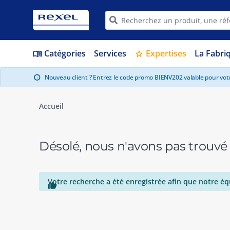
Catégories
Services
Expertises
La Fabri
menu_book
star
Nouveau client ? Entrez le code promo BIENV202 valable pour vo
info
Accueil
Désolé, nous n'avons pas trouvé
Votre recherche a été enregistrée afin que notre éq
