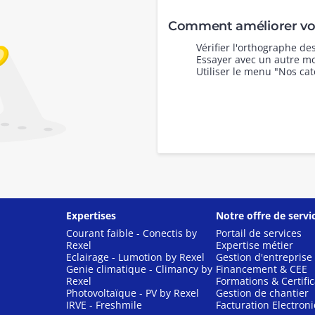
Comment améliorer vot
Vérifier l'orthographe d
Essayer avec un autre mo
Utiliser le menu "Nos cat
Expertises
Notre offre de servi
Courant faible - Conectis by
Portail de services
Rexel
Expertise métier
Eclairage - Lumotion by Rexel
Gestion d'entreprise
Genie climatique - Climancy by
Financement & CEE
Rexel
Formations & Certific
Photovoltaïque - PV by Rexel
Gestion de chantier
IRVE - Freshmile
Facturation Electron