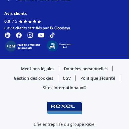
Avis clients
★
★
★
★
★
★
★
★
★
★
0.0
/ 5
0 avis clients certifiés par
Mentions légales
Données personnelles
Gestion des cookies
CGV
Politique sécurité
Sites internationaux
open_in_new
Une entreprise du groupe Rexel