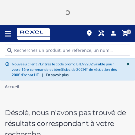
place
handyman
person
shopping_cart
0
G
×
Nouveau client ? Entrez le code promo BIENV202 valable pour
info
votre 1ère commande et bénéficiez de 20€ HT de réduction dès
200€ d'achat HT.
|
En savoir plus
Accueil
Désolé, nous n'avons pas trouvé de
résultats correspondant à votre
recherche