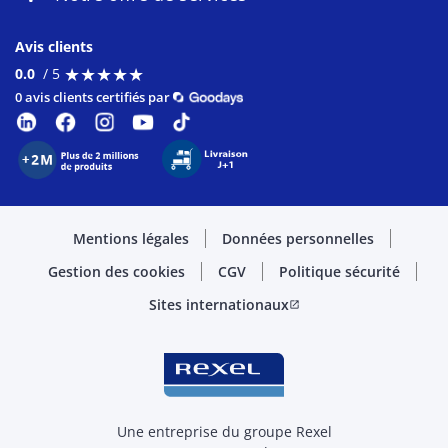
Avis clients
★
★
★
★
★
★
★
★
★
★
0.0
/ 5
0 avis clients certifiés par
Mentions légales
Données personnelles
Gestion des cookies
CGV
Politique sécurité
Sites internationaux
open_in_new
Une entreprise du groupe Rexel