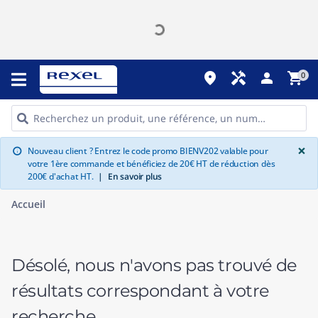
place
handyman
person
shopping_cart
0
G
×
Nouveau client ? Entrez le code promo BIENV202 valable pour
info
votre 1ère commande et bénéficiez de 20€ HT de réduction dès
200€ d'achat HT.
|
En savoir plus
Accueil
Désolé, nous n'avons pas trouvé de
résultats correspondant à votre
recherche