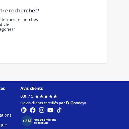
re recherche ?
es termes recherchés
t-clé
égories"
ces
Avis clients
★
★
★
★
★
★
★
★
★
★
0.0
/ 5
0 avis clients certifiés par
ations
ique