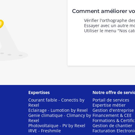
Comment améliorer vot
Vérifier l'orthographe d
Essayer avec un autre mo
Utiliser le menu "Nos cat
Expertises
Notre offre de servi
Courant faible - Conectis by
Portail de services
Rexel
Expertise métier
Eclairage - Lumotion by Rexel
Gestion d'entreprise
Genie climatique - Climancy by
Financement & CEE
Rexel
Formations & Certific
Photovoltaïque - PV by Rexel
Gestion de chantier
IRVE - Freshmile
Facturation Electron