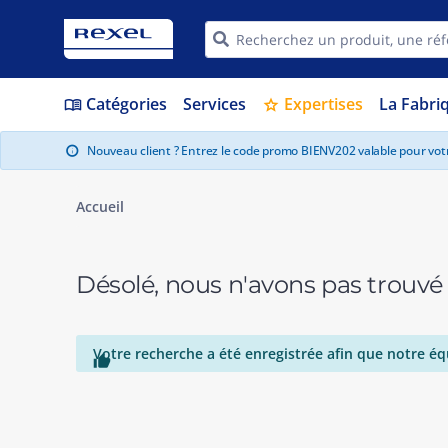
Catégories
Services
Expertises
La Fabri
menu_book
star
Nouveau client ? Entrez le code promo BIENV202 valable pour vo
info
Accueil
Désolé, nous n'avons pas trouvé
Votre recherche a été enregistrée afin que notre éq
