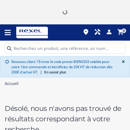
place
handyman
person
shopping_cart
0
G
×
Nouveau client ? Entrez le code promo BIENV202 valable pour
info
votre 1ère commande et bénéficiez de 20€ HT de réduction dès
200€ d'achat HT.
|
En savoir plus
Accueil
Désolé, nous n'avons pas trouvé de
résultats correspondant à votre
recherche