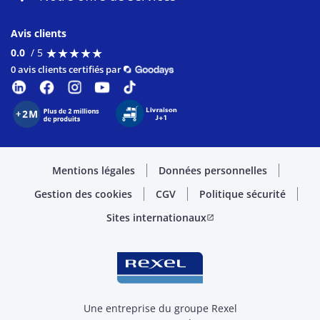
Avis clients
★
★
★
★
★
★
★
★
★
★
0.0
/ 5
0 avis clients certifiés par
Mentions légales
Données personnelles
Gestion des cookies
CGV
Politique sécurité
Sites internationaux
open_in_new
Une entreprise du groupe Rexel