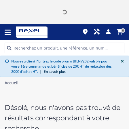
place
handyman
person
shopping_cart
0
G
×
Nouveau client ? Entrez le code promo BIENV202 valable pour
info
votre 1ère commande et bénéficiez de 20€ HT de réduction dès
200€ d'achat HT.
|
En savoir plus
Accueil
Désolé, nous n'avons pas trouvé de
résultats correspondant à votre
recherche