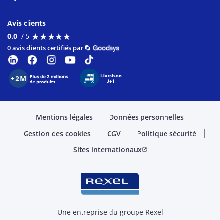
Avis clients
★
★
★
★
★
★
★
★
★
★
0.0
/ 5
0 avis clients certifiés par
Mentions légales
Données personnelles
Gestion des cookies
CGV
Politique sécurité
Sites internationaux
open_in_new
Une entreprise du groupe Rexel