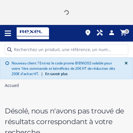
place
handyman
person
shopping_cart
0
G
×
Nouveau client ? Entrez le code promo BIENV202 valable pour
info
votre 1ère commande et bénéficiez de 20€ HT de réduction dès
200€ d'achat HT.
|
En savoir plus
Accueil
Désolé, nous n'avons pas trouvé de
résultats correspondant à votre
recherche