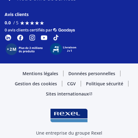
Avis clients
★
★
★
★
★
★
★
★
★
★
0.0
/ 5
0 avis clients certifiés par
Mentions légales
Données personnelles
Gestion des cookies
CGV
Politique sécurité
Sites internationaux
open_in_new
Une entreprise du groupe Rexel