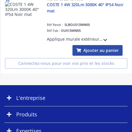
COSTE 1 4W 320Lm 3000K 40° IP54 Noir
mat
Réf Rexel :
SLBOU513WW05
Réf Fab :
OU513WW05
Applique murale extérieure pour balisage. Convertisseur non dimmable intégré dans l'appareil.
Ajouter au panier
Connectez-vous pour voir vos prix et les stocks
L'entreprise
Produits
Expertises