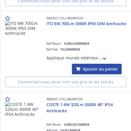
Connectez-vous pour voir vos prix et les stocks
INDIGO COLLINGWOOD
ITO 8W 700Lm 3000K IP65 DIM Anthracite
Réf Rexel :
SLBOU340WW24
Réf Fab :
OU340WW24
Applique murale extérieure pour balisage. Ne nécessite pas de convertisseur. Dimmable.
Ajouter au panier
Connectez-vous pour voir vos prix et les stocks
INDIGO COLLINGWOOD
COSTE 1 4W 320Lm 3000K 40° IP54
Anthracite
Réf Rexel :
SLBOU513WW24
Réf Fab :
OU513WW24