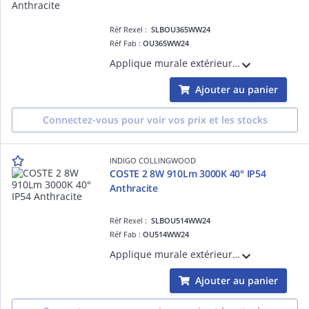
Réf Rexel :
SLBOU365WW24
Réf Fab :
OU365WW24
Applique murale extérieure pour balisage. Convertisseur non dimmable intégré dans l'appareil.
Ajouter au panier
Connectez-vous pour voir vos prix et les stocks
INDIGO COLLINGWOOD
COSTE 2 8W 910Lm 3000K 40° IP54
Anthracite
Réf Rexel :
SLBOU514WW24
Réf Fab :
OU514WW24
Applique murale extérieure pour balisage. Avec entrée et sortie de câble. Convertisseur non dimmable intégré dans l'appareil.
Ajouter au panier