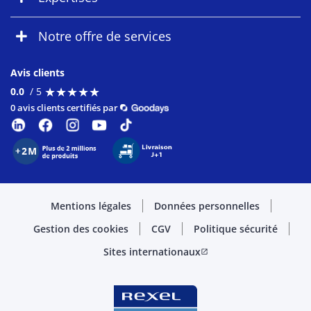
Notre offre de services
Avis clients
★
★
★
★
★
★
★
★
★
★
0.0
/ 5
0 avis clients certifiés par
Mentions légales
Données personnelles
Gestion des cookies
CGV
Politique sécurité
Sites internationaux
open_in_new