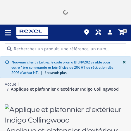
place
handyman
person
shopping_cart
0
G
×
Nouveau client ? Entrez le code promo BIENV202 valable pour
info
votre 1ère commande et bénéficiez de 20€ HT de réduction dès
200€ d'achat HT.
|
En savoir plus
Accueil
Applique et plafonnier d'extérieur Indigo Collingwood
Applique et plafonnier d'extérieur