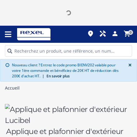
place
handyman
person
shopping_cart
0
G
×
Nouveau client ? Entrez le code promo BIENV202 valable pour
info
votre 1ère commande et bénéficiez de 20€ HT de réduction dès
200€ d'achat HT.
|
En savoir plus
Accueil
Applique et plafonnier d'extérieur