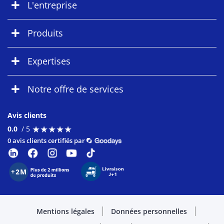
L'entreprise
Produits
Expertises
Notre offre de services
Avis clients
★
★
★
★
★
★
★
★
★
★
0.0
/ 5
0 avis clients certifiés par
Mentions légales
Données personnelles