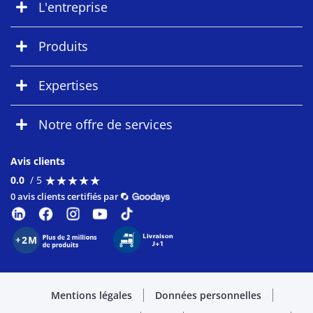
L'entreprise
Produits
Expertises
Notre offre de services
Avis clients
★
★
★
★
★
★
★
★
★
★
0.0
/ 5
0 avis clients certifiés par
Mentions légales
Données personnelles