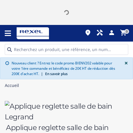
place
handyman
person
shopping_cart
0
G
×
Nouveau client ? Entrez le code promo BIENV202 valable pour
info
votre 1ère commande et bénéficiez de 20€ HT de réduction dès
200€ d'achat HT.
|
En savoir plus
Accueil
Applique reglette salle de bain