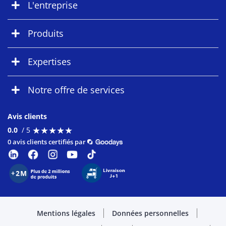
L'entreprise
Produits
Expertises
Notre offre de services
Avis clients
★
★
★
★
★
★
★
★
★
★
0.0
/ 5
0 avis clients certifiés par
Mentions légales
Données personnelles