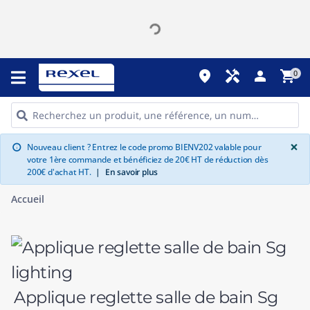
place
handyman
person
shopping_cart
0
G
×
Nouveau client ? Entrez le code promo BIENV202 valable pour
info
votre 1ère commande et bénéficiez de 20€ HT de réduction dès
200€ d'achat HT.
|
En savoir plus
Accueil
Applique reglette salle de bain Sg