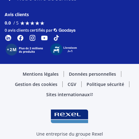
Avis clients
★
★
★
★
★
★
★
★
★
★
0.0
/ 5
0 avis clients certifiés par
Mentions légales
Données personnelles
Gestion des cookies
CGV
Politique sécurité
Sites internationaux
open_in_new
Une entreprise du groupe Rexel