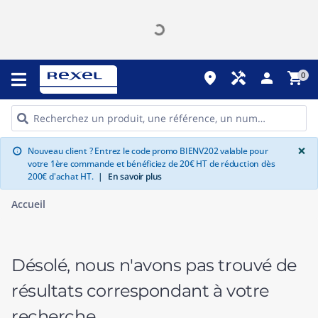
place
handyman
person
shopping_cart
0
G
×
Nouveau client ? Entrez le code promo BIENV202 valable pour
info
votre 1ère commande et bénéficiez de 20€ HT de réduction dès
200€ d'achat HT.
|
En savoir plus
Accueil
Désolé, nous n'avons pas trouvé de
résultats correspondant à votre
recherche