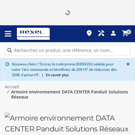
place
handyman
person
shopping_cart
0
G
×
Nouveau client ? Entrez le code promo BIENV202 valable pour
info
votre 1ère commande et bénéficiez de 20€ HT de réduction dès
200€ d'achat HT.
|
En savoir plus
Accueil
Armoire environnement DATA CENTER Panduit Solutions
Réseaux