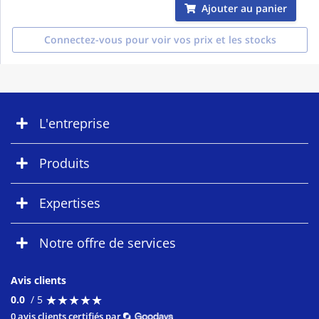
Ajouter au panier
Connectez-vous pour voir vos prix et les stocks
L'entreprise
Produits
Expertises
Notre offre de services
Avis clients
★
★
★
★
★
★
★
★
★
★
0.0
/ 5
0 avis clients certifiés par