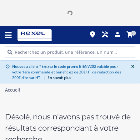
place
handyman
person
shopping_cart
0
G
×
Nouveau client ? Entrez le code promo BIENV202 valable pour
info
votre 1ère commande et bénéficiez de 20€ HT de réduction dès
200€ d'achat HT.
|
En savoir plus
Accueil
Désolé, nous n'avons pas trouvé de
résultats correspondant à votre
recherche