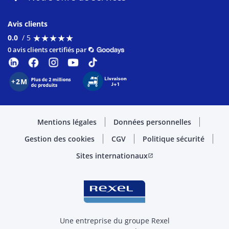
Avis clients
★
★
★
★
★
★
★
★
★
★
0.0
/ 5
0 avis clients certifiés par
Mentions légales
Données personnelles
Gestion des cookies
CGV
Politique sécurité
Sites internationaux
open_in_new
Une entreprise du groupe Rexel