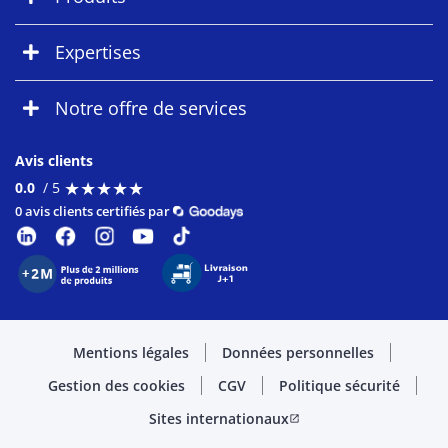
Expertises
Notre offre de services
Avis clients
★
★
★
★
★
★
★
★
★
★
0.0
/ 5
0 avis clients certifiés par
Mentions légales
Données personnelles
Gestion des cookies
CGV
Politique sécurité
Sites internationaux
open_in_new