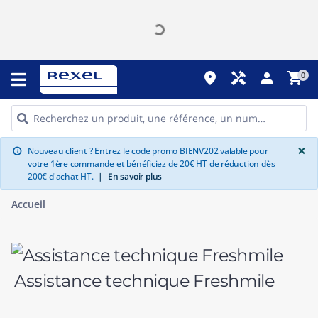
place
handyman
person
shopping_cart
0
G
×
Nouveau client ? Entrez le code promo BIENV202 valable pour
info
votre 1ère commande et bénéficiez de 20€ HT de réduction dès
200€ d'achat HT.
|
En savoir plus
Accueil
Assistance technique Freshmile