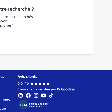
re recherche ?
es termes recherchés
t-clé
égories"
ces
Avis clients
★
★
★
★
★
★
★
★
★
★
0.0
/ 5
0 avis clients certifiés par
ations
ique