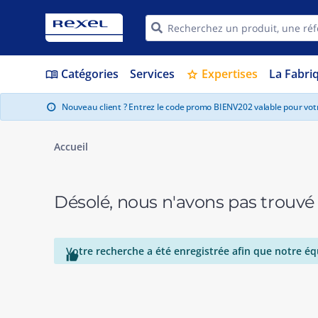
Catégories
Services
Expertises
La Fabri
menu_book
star
Nouveau client ? Entrez le code promo BIENV202 valable pour vo
info
Accueil
Désolé, nous n'avons pas trouvé
Votre recherche a été enregistrée afin que notre éq
