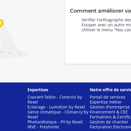
Comment améliorer vot
Vérifier l'orthographe d
Essayer avec un autre mo
Utiliser le menu "Nos cat
Expertises
Notre offre de servi
Courant faible - Conectis by
Portail de services
Rexel
Expertise métier
Eclairage - Lumotion by Rexel
Gestion d'entreprise
Genie climatique - Climancy by
Financement & CEE
Rexel
Formations & Certific
Photovoltaïque - PV by Rexel
Gestion de chantier
IRVE - Freshmile
Facturation Electron