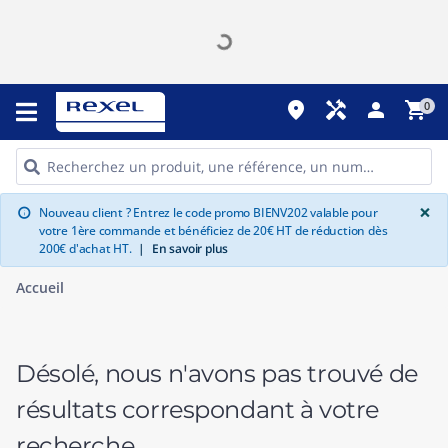
place
handyman
person
shopping_cart
0
G
×
Nouveau client ? Entrez le code promo BIENV202 valable pour
info
votre 1ère commande et bénéficiez de 20€ HT de réduction dès
200€ d'achat HT.
|
En savoir plus
Accueil
Désolé, nous n'avons pas trouvé de
résultats correspondant à votre
recherche