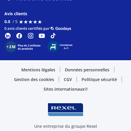
Avis clients
★
★
★
★
★
★
★
★
★
★
0.0
/ 5
0 avis clients certifiés par
Mentions légales
Données personnelles
Gestion des cookies
CGV
Politique sécurité
Sites internationaux
open_in_new
Une entreprise du groupe Rexel