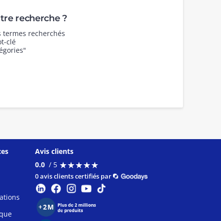
re recherche ?
es termes recherchés
t-clé
égories"
ces
Avis clients
★
★
★
★
★
★
★
★
★
★
0.0
/ 5
0 avis clients certifiés par
ations
ique