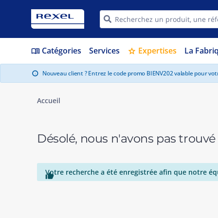
Catégories
Services
Expertises
La Fabri
menu_book
star
Nouveau client ? Entrez le code promo BIENV202 valable pour vo
info
Accueil
Désolé, nous n'avons pas trouvé
Votre recherche a été enregistrée afin que notre éq
