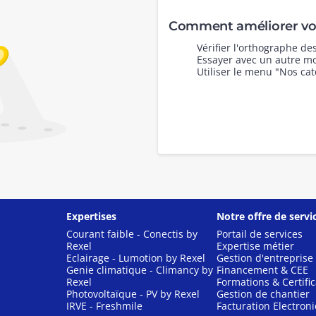
Comment améliorer vot
Vérifier l'orthographe d
Essayer avec un autre mo
Utiliser le menu "Nos cat
Expertises
Notre offre de servi
Courant faible - Conectis by
Portail de services
Rexel
Expertise métier
Eclairage - Lumotion by Rexel
Gestion d'entreprise
Genie climatique - Climancy by
Financement & CEE
Rexel
Formations & Certific
Photovoltaïque - PV by Rexel
Gestion de chantier
IRVE - Freshmile
Facturation Electron