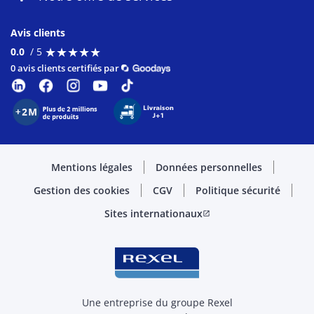
Avis clients
★
★
★
★
★
★
★
★
★
★
0.0
/ 5
0 avis clients certifiés par
Mentions légales
Données personnelles
Gestion des cookies
CGV
Politique sécurité
Sites internationaux
open_in_new
Une entreprise du groupe Rexel