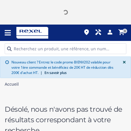
place
handyman
person
shopping_cart
0
G
×
Nouveau client ? Entrez le code promo BIENV202 valable pour
info
votre 1ère commande et bénéficiez de 20€ HT de réduction dès
200€ d'achat HT.
|
En savoir plus
Accueil
Désolé, nous n'avons pas trouvé de
résultats correspondant à votre
recherche