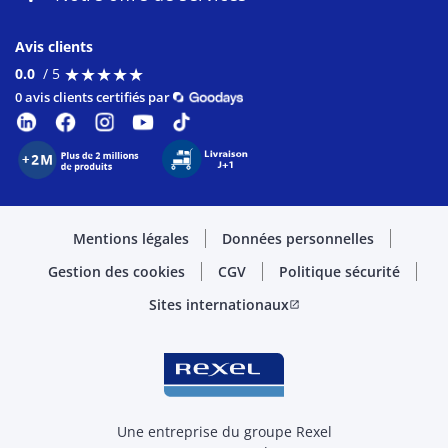
Avis clients
★
★
★
★
★
★
★
★
★
★
0.0
/ 5
0 avis clients certifiés par
Mentions légales
Données personnelles
Gestion des cookies
CGV
Politique sécurité
Sites internationaux
open_in_new
Une entreprise du groupe Rexel