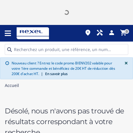
place
handyman
person
shopping_cart
0
G
×
Nouveau client ? Entrez le code promo BIENV202 valable pour
info
votre 1ère commande et bénéficiez de 20€ HT de réduction dès
200€ d'achat HT.
|
En savoir plus
Accueil
Désolé, nous n'avons pas trouvé de
résultats correspondant à votre
recherche