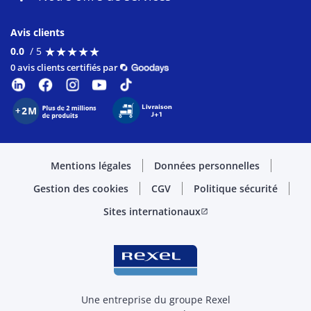
Avis clients
★
★
★
★
★
★
★
★
★
★
0.0
/ 5
0 avis clients certifiés par
Mentions légales
Données personnelles
Gestion des cookies
CGV
Politique sécurité
Sites internationaux
open_in_new
Une entreprise du groupe Rexel