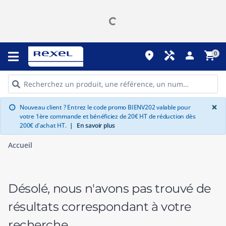
place
handyman
person
shopping_cart
0
G
×
Nouveau client ? Entrez le code promo BIENV202 valable pour
info
votre 1ère commande et bénéficiez de 20€ HT de réduction dès
200€ d'achat HT.
|
En savoir plus
Accueil
Désolé, nous n'avons pas trouvé de
résultats correspondant à votre
recherche