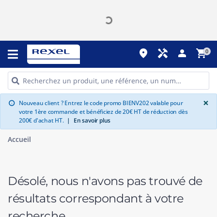
place
handyman
person
shopping_cart
0
G
×
Nouveau client ? Entrez le code promo BIENV202 valable pour
info
votre 1ère commande et bénéficiez de 20€ HT de réduction dès
200€ d'achat HT.
|
En savoir plus
Accueil
Désolé, nous n'avons pas trouvé de
résultats correspondant à votre
recherche