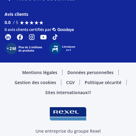
Avis clients
★
★
★
★
★
★
★
★
★
★
0.0
/ 5
0 avis clients certifiés par
Mentions légales
Données personnelles
Gestion des cookies
CGV
Politique sécurité
Sites internationaux
open_in_new
Une entreprise du groupe Rexel