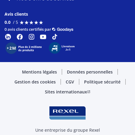
Avis clients
★
★
★
★
★
★
★
★
★
★
0.0
/ 5
0 avis clients certifiés par
Mentions légales
Données personnelles
Gestion des cookies
CGV
Politique sécurité
Sites internationaux
open_in_new
Une entreprise du groupe Rexel