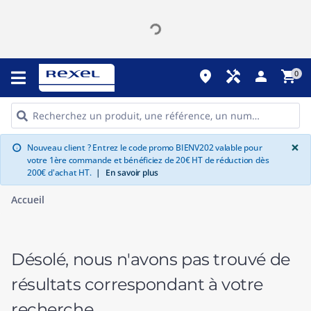
place
handyman
person
shopping_cart
0
G
×
Nouveau client ? Entrez le code promo BIENV202 valable pour
info
votre 1ère commande et bénéficiez de 20€ HT de réduction dès
200€ d'achat HT.
|
En savoir plus
Accueil
Désolé, nous n'avons pas trouvé de
résultats correspondant à votre
recherche