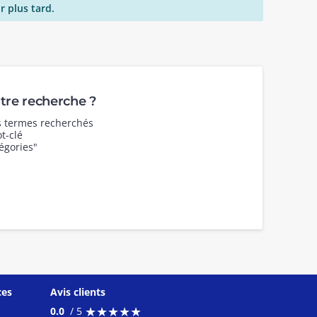
r plus tard.
re recherche ?
es termes recherchés
t-clé
égories"
ces
Avis clients
★
★
★
★
★
★
★
★
★
★
0.0
/ 5