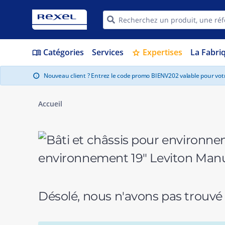
Catégories
Services
Expertises
La Fabri
menu_book
star
Nouveau client ? Entrez le code promo BIENV202 valable pour vo
info
Accueil
environnement 19" Leviton Manu
Désolé, nous n'avons pas trouvé