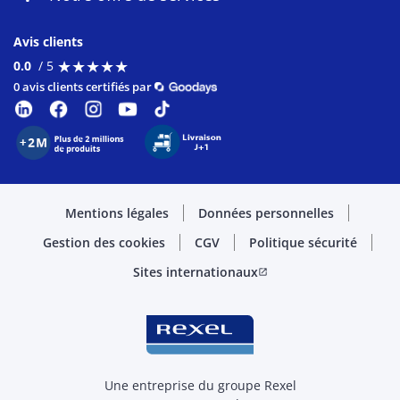
Avis clients
★
★
★
★
★
★
★
★
★
★
0.0
/ 5
0 avis clients certifiés par
Mentions légales
Données personnelles
Gestion des cookies
CGV
Politique sécurité
Sites internationaux
open_in_new
Une entreprise du groupe Rexel