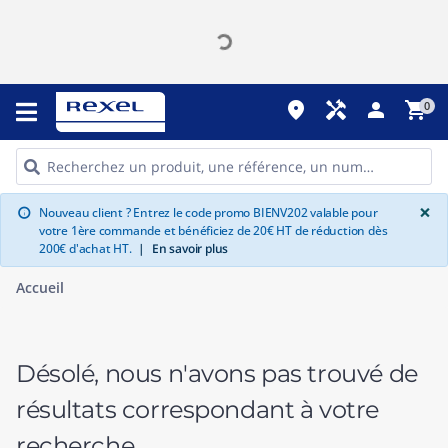
place
handyman
person
shopping_cart
0
G
×
Nouveau client ? Entrez le code promo BIENV202 valable pour
info
votre 1ère commande et bénéficiez de 20€ HT de réduction dès
200€ d'achat HT.
|
En savoir plus
Accueil
Désolé, nous n'avons pas trouvé de
résultats correspondant à votre
recherche