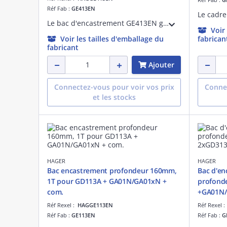
Réf Fab :
GE413EN
Le bac d'encastrement GE413EN gamma+ Quickfix de profondeur 160 mm est conçue pour une installation rapide et sécurisée. Sa technologie Quickfix permet une fixation aisée sans outil, offrant un gain de temps significatif.
Voir
Voir les tailles d'emballage du
fabrican
fabricant
Ajouter
Connectez-vous pour voir vos prix
Connec
et les stocks
HAGER
HAGER
Bac encastrement profondeur 160mm,
Bac d'e
1T pour GD113A + GA01N/GA01xN +
profond
com.
+GA01N
Réf Rexel :
HAGGE113EN
Réf Rexel 
Réf Fab :
GE113EN
Réf Fab :
G