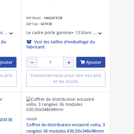
Réf Rexel :
HAGGF313E
Réf Fab :
GF313E
Le cadre porte gamma+ 13 blanc GF013E pour bac d'encastrement GE013EN est conçue pour une installation rapide et sécurisée. Il permet une finition soignée et est adapté pour des installations résidentielles ou commerciales.
Le cadre porte gamma+ 13 blanc GF313E pour bac d'encastrement GE313EN est conçue pour une installation rapide et sécurisée. Il permet une finition soignée et est adapté pour des installations résidentielles ou commerciales.
e du
Voir les tailles d'emballage du
fabricant
jouter
Ajouter
s prix
Connectez-vous pour voir vos prix
et les stocks
GE413E
HAGER
Coffret de distribution encastré volta, 3
rangées 36 modules 630,50x348x98mm