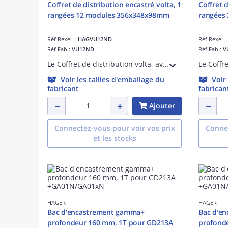
Coffret de distribution encastré volta, 1
Coffret d
rangées 12 modules 356x348x98mm
rangées
Réf Rexel :
HAGVU12ND
Réf Rexel 
Réf Fab :
VU12ND
Réf Fab :
V
Le Coffret de distribution volta, avec ses 1 rangées et 12 modules, est idéal pour les installations résidentielles. Pour des installations en encastrée, ce coffret permet une intégration facile des protections modulaires Hager.
Voir les tailles d'emballage du
Voir
fabricant
fabrican
Ajouter
Connectez-vous pour voir vos prix
Connec
et les stocks
HAGER
HAGER
Bac d'encastrement gamma+
Bac d'e
profondeur 160 mm, 1T pour GD213A
profond