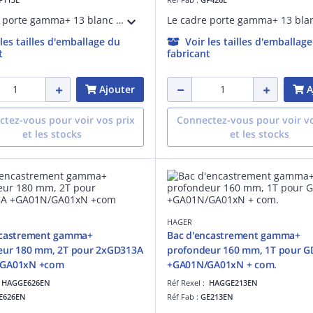
Le cadre porte gamma+ 13 blanc GF113E pour bac d'encastrement GE113EN est conçue pour une installation rapide et sécurisée. Il permet une finition soignée et est adapté pour des installations résidentielles ou commerciales.
 les tailles d'emballage du
Voir les tailles d'emballag
t
fabricant
Ajouter
A
tez-vous pour voir vos prix
Connectez-vous pour voir vo
et les stocks
et les stocks
HAGER
ncastrement gamma+
Bac d'encastrement gamma+
eur 180 mm, 2T pour 2xGD313A
profondeur 160 mm, 1T pour 
/GA01xN +com
+GA01N/GA01xN + com.
:
HAGGE626EN
Réf Rexel :
HAGGE213EN
E626EN
Réf Fab :
GE213EN