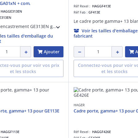
GA01xN + com.
Réf Rexel :
HAGGF413E
:
HAGGE313EN
Réf Fab :
GF413E
E313EN
Le bac d'encastrement GE313EN gamma+ Quickfix de profondeur 160 mm est conçue pour une installation rapide et sécurisée. Sa technologie Quickfix permet une fixation aisée sans outil, offrant un gain de temps significatif.
Voir les tailles d'emballag
 les tailles d'emballage du
fabricant
t
Ajouter
A
tez-vous pour voir vos prix
Connectez-vous pour voir vo
et les stocks
et les stocks
HAGER
orte, gamma+ 13 pour GE113E
Cadre porte, gamma+ 13 pour 
:
HAGGF113E
Réf Rexel :
HAGGF426E
F113E
Réf Fab :
GF426E