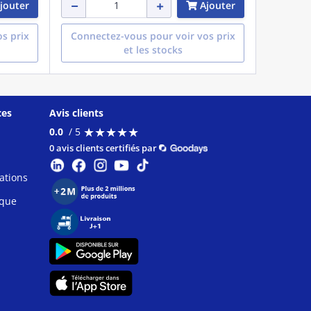
jouter
Ajouter
s prix
Connectez-vous pour voir vos prix
et les stocks
ces
Avis clients
★
★
★
★
★
★
★
★
★
★
0.0
/ 5
0 avis clients certifiés par
ations
ique