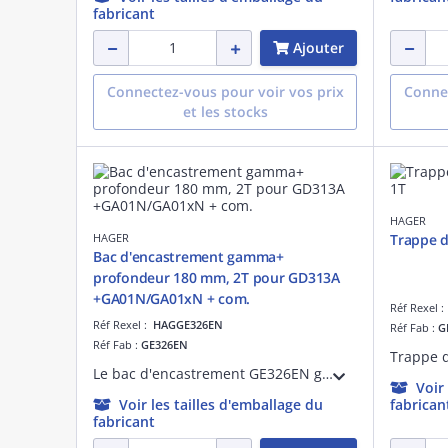
fabricant
Ajouter
Connectez-vous pour voir vos prix
Connec
et les stocks
HAGER
HAGER
Trappe d
Bac d'encastrement gamma+
profondeur 180 mm, 2T pour GD313A
+GA01N/GA01xN + com.
Réf Rexel 
Réf Rexel :
HAGGE326EN
Réf Fab :
G
Réf Fab :
GE326EN
Le bac d'encastrement GE326EN gamma+ Quickfix de profondeur 180 mm est conçue pour une installation rapide et sécurisée. Sa technologie Quickfix permet une fixation aisée sans outil, offrant un gain de temps significatif.
Voir
Voir les tailles d'emballage du
fabrican
fabricant