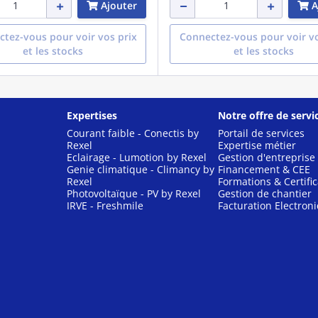
Ajouter
A
tez-vous pour voir vos prix
Connectez-vous pour voir vo
et les stocks
et les stocks
Expertises
Notre offre de servi
Courant faible - Conectis by
Portail de services
Rexel
Expertise métier
Eclairage - Lumotion by Rexel
Gestion d'entreprise
Genie climatique - Climancy by
Financement & CEE
Rexel
Formations & Certific
Photovoltaïque - PV by Rexel
Gestion de chantier
IRVE - Freshmile
Facturation Electron