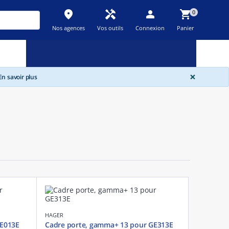
place
handyman
person
shopping_cart
0
Nos agences
Vos outils
Connexion
Panier
Nouveau
Promos
Destockage
feedback
local_offer
new_releases
GLOBA
×
n savoir plus
HAGER
GE013E
Cadre porte, gamma+ 13 pour GE313E