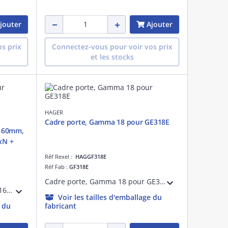
jouter
Ajouter
s prix
Connectez-vous pour voir vos prix
et les stocks
HAGER
Cadre porte, Gamma 18 pour GE318E
 160mm,
xN +
Réf Rexel :
HAGGF318E
Réf Fab :
GF318E
Cadre porte, Gamma 18 pour GE318E
Bac encastrement profondeur 160mm, 1T pour GD318A + GA01N/GA01xN + com.
Voir les tailles d'emballage du
e du
fabricant