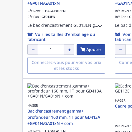
+GA01N/GA01xN
+GA01N/
Réf Rexel :
HAGGE013EN
Réf Rexel 
Réf Fab :
GE013EN
Réf Fab :
G
Le bac d'encastrement GE013EN gamma+ Quickfix de profondeur 160 mm est conçue pour une installation rapide et sécurisée. Sa technologie Quickfix permet une fixation aisée sans outil, offrant un gain de temps significatif.
Voir les tailles d'emballage du
Voir
fabricant
fabrican
Ajouter
Connectez-vous pour voir vos prix
Connec
et les stocks
HAGER
HAGER
Cadre p
Bac d'encastrement gamma+
profondeur 160 mm, 1T pour GD413A
+GA01N/GA01xN + com.
Réf Rexel 
Réf Rexel :
HAGGE413EN
Réf Fab :
G