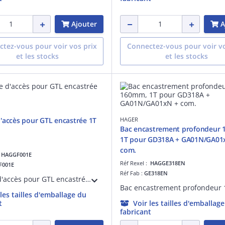
Ajouter
A
tez-vous pour voir vos prix
Connectez-vous pour voir vo
et les stocks
et les stocks
'accès pour GTL encastrée 1T
HAGER
Bac encastrement profondeur
1T pour GD318A + GA01N/GA01
com.
:
HAGGF001E
Réf Rexel :
HAGGE318EN
F001E
Réf Fab :
GE318EN
Trappe d'accès pour GTL encastrée 1T
 les tailles d'emballage du
t
Voir les tailles d'emballag
fabricant