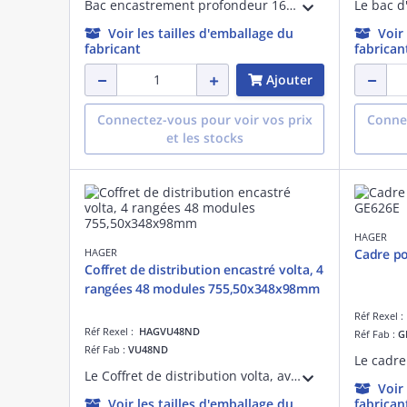
Bac encastrement profondeur 160mm, 1T pour GD113A + GA01N/GA01xN + com.
Voir les tailles d'emballage du
Voir
fabricant
fabrican
Ajouter
Connectez-vous pour voir vos prix
Connec
et les stocks
HAGER
HAGER
Cadre p
Coffret de distribution encastré volta, 4
rangées 48 modules 755,50x348x98mm
Réf Rexel 
Réf Rexel :
HAGVU48ND
Réf Fab :
G
Réf Fab :
VU48ND
Le Coffret de distribution volta, avec ses 4 rangées et 48 modules, est idéal pour les installations résidentielles. Pour des installations en encastrée, ce coffret permet une intégration facile des protections modulaires Hager.
Voir
Voir les tailles d'emballage du
fabrican