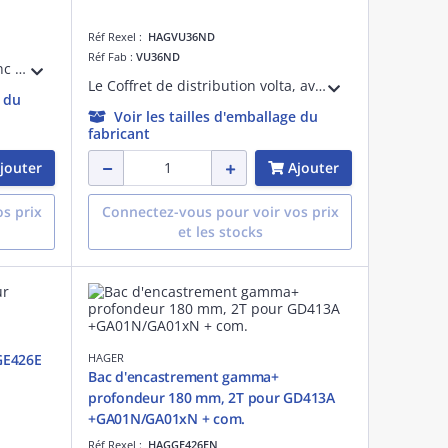
Réf Rexel :
HAGVU36ND
Réf Fab :
VU36ND
Le cadre porte gamma+ 13 blanc GF413E pour bac d'encastrement GE413EN est conçue pour une installation rapide et sécurisée. Il permet une finition soignée et est adapté pour des installations résidentielles ou commerciales.
Le Coffret de distribution volta, avec ses 3 rangées et 36 modules, est idéal pour les installations résidentielles. Pour des installations en encastrée, ce coffret permet une intégration facile des protections modulaires Hager.
e du
Voir les tailles d'emballage du
fabricant
jouter
Ajouter
s prix
Connectez-vous pour voir vos prix
et les stocks
GE426E
HAGER
Bac d'encastrement gamma+
profondeur 180 mm, 2T pour GD413A
+GA01N/GA01xN + com.
Réf Rexel :
HAGGE426EN