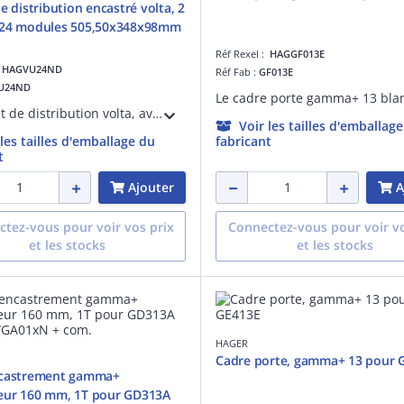
e distribution encastré volta, 2
 24 modules 505,50x348x98mm
Réf Rexel :
HAGGF013E
:
HAGVU24ND
Réf Fab :
GF013E
U24ND
Le Coffret de distribution volta, avec ses 2 rangées et 24 modules, est idéal pour les installations résidentielles. Pour des installations en encastrée, ce coffret permet une intégration facile des protections modulaires Hager.
Voir les tailles d'emballag
 les tailles d'emballage du
fabricant
t
Ajouter
A
tez-vous pour voir vos prix
Connectez-vous pour voir vo
et les stocks
et les stocks
HAGER
Cadre porte, gamma+ 13 pour 
ncastrement gamma+
eur 160 mm, 1T pour GD313A