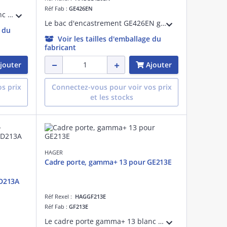
Réf Fab :
GE426EN
Le cadre porte gamma+ 13 blanc GF426E pour bac d'encastrement GE426EN est conçue pour une installation rapide et sécurisée. Il permet une finition soignée et est adapté pour des installations résidentielles ou commerciales.
Le bac d'encastrement GE426EN gamma+ Quickfix de profondeur 180 mm est conçue pour une installation rapide et sécurisée. Sa technologie Quickfix permet une fixation aisée sans outil, offrant un gain de temps significatif.
e du
Voir les tailles d'emballage du
fabricant
jouter
Ajouter
s prix
Connectez-vous pour voir vos prix
et les stocks
HAGER
Cadre porte, gamma+ 13 pour GE213E
GD213A
Réf Rexel :
HAGGF213E
Réf Fab :
GF213E
Le cadre porte gamma+ 13 blanc GF213E pour bac d'encastrement GE213EN est conçue pour une installation rapide et sécurisée. Il permet une finition soignée et est adapté pour des installations résidentielles ou commerciales.