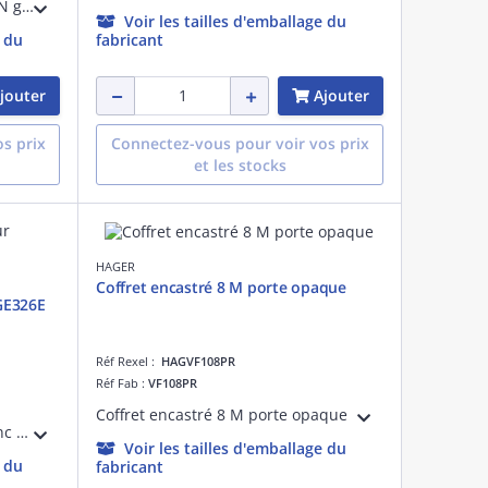
Le bac d'encastrement GE213EN gamma+ Quickfix de profondeur 160 mm est conçue pour une installation rapide et sécurisée. Sa technologie Quickfix permet une fixation aisée sans outil, offrant un gain de temps significatif.
Voir les tailles d'emballage du
e du
fabricant
jouter
Ajouter
s prix
Connectez-vous pour voir vos prix
et les stocks
HAGER
Coffret encastré 8 M porte opaque
GE326E
Réf Rexel :
HAGVF108PR
Réf Fab :
VF108PR
Coffret encastré 8 M porte opaque
Le cadre porte gamma+ 13 blanc GF326E pour bac d'encastrement GE326EN est conçue pour une installation rapide et sécurisée. Il permet une finition soignée et est adapté pour des installations résidentielles ou commerciales.
Voir les tailles d'emballage du
e du
fabricant