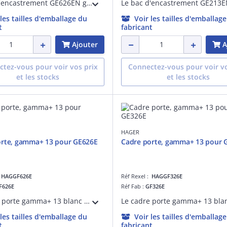
Le bac d'encastrement GE626EN gamma+ Quickfix de profondeur 180 mm est conçue pour une installation rapide et sécurisée. Sa technologie Quickfix permet une fixation aisée sans outil, offrant un gain de temps significatif.
 les tailles d'emballage du
Voir les tailles d'emballag
t
fabricant
Ajouter
A
tez-vous pour voir vos prix
Connectez-vous pour voir vo
et les stocks
et les stocks
HAGER
orte, gamma+ 13 pour GE626E
Cadre porte, gamma+ 13 pour 
:
HAGGF626E
Réf Rexel :
HAGGF326E
F626E
Réf Fab :
GF326E
Le cadre porte gamma+ 13 blanc GF626E pour bac d'encastrement GE626EN est conçue pour une installation rapide et sécurisée. Il permet une finition soignée et est adapté pour des installations résidentielles ou commerciales.
 les tailles d'emballage du
Voir les tailles d'emballag
t
fabricant