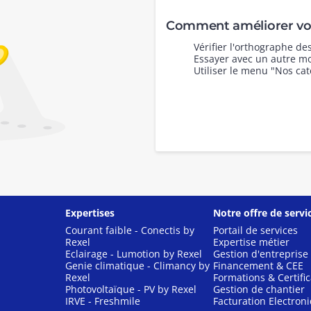
Comment améliorer vot
Vérifier l'orthographe d
Essayer avec un autre mo
Utiliser le menu "Nos cat
Expertises
Notre offre de servi
Courant faible - Conectis by
Portail de services
Rexel
Expertise métier
Eclairage - Lumotion by Rexel
Gestion d'entreprise
Genie climatique - Climancy by
Financement & CEE
Rexel
Formations & Certific
Photovoltaïque - PV by Rexel
Gestion de chantier
IRVE - Freshmile
Facturation Electron