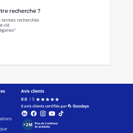
re recherche ?
es termes recherchés
t-clé
égories"
ces
Avis clients
★
★
★
★
★
★
★
★
★
★
0.0
/ 5
0 avis clients certifiés par
ations
ique