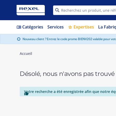
Catégories
Services
Expertises
La Fabri
menu_book
star
Nouveau client ? Entrez le code promo BIENV202 valable pour vo
info
Accueil
Désolé, nous n'avons pas trouvé
Votre recherche a été enregistrée afin que notre éq
