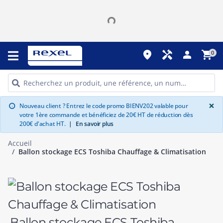
place
handyman
person
shopping_cart
0
G
×
Nouveau client ? Entrez le code promo BIENV202 valable pour
info
votre 1ère commande et bénéficiez de 20€ HT de réduction dès
200€ d'achat HT.
|
En savoir plus
Accueil
Ballon stockage ECS Toshiba Chauffage & Climatisation
Ballon stockage ECS Toshiba