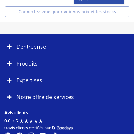
Connectez-vous pour voir vos prix et les stocks
L'entreprise
Produits
Expertises
Notre offre de services
Avis clients
★
★
★
★
★
★
★
★
★
★
0.0
/ 5
0 avis clients certifiés par