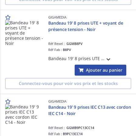
GIGAMEDIA
Bandeau 19' 8 prises UTE + voyant de
présence tension - Noir
Réf Rexel :
GGMB8PV
Réf Fab :
B8PV
Bandeau 19' 8 prises UTE 2 pôles + terre 16 A - 250 V équipé avec un voyant de présence tension et un cordon d'alimentation H05VVF 2 m - 3 x 1,5 mm² avec fiche Schuko 16 A - 250 V - Noir
Ajouter au panier
Connectez-vous pour voir vos prix et les stocks
GIGAMEDIA
Bandeau 19' 9 prises IEC C13 avec cordon
IEC C14 - Noir
Réf Rexel :
GGMB9PC13CC14
Réf Fab :
B9PC13CC14