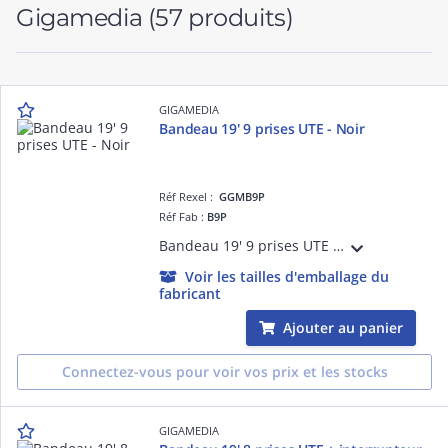
Gigamedia
(57 produits)
GIGAMEDIA
Bandeau 19' 9 prises UTE - Noir
Réf Rexel :
GGMB9P
Réf Fab :
B9P
Bandeau 19' 9 prises UTE 2 pôles + terre 16 A - 250 V équipé avec un cordon d'alimentation H05VVF 2 m - 3 x 1,5 mm² avec fiche Schuko 16 A - 250 V - Noir
Voir les tailles d'emballage du
fabricant
Ajouter au panier
Connectez-vous pour voir vos prix et les stocks
GIGAMEDIA