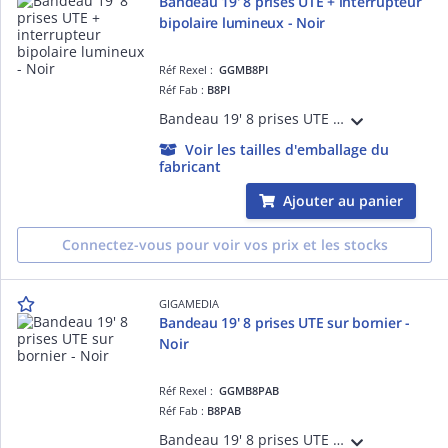
Bandeau 19' 8 prises UTE + interrupteur
bipolaire lumineux - Noir
Réf Rexel :
GGMB8PI
Réf Fab :
B8PI
Bandeau 19' 8 prises UTE 2 pôles + terre 16 A - 250 V équipé avec un interrupteur bipolaire lumineux et un cordon d'alimentation H05VVF 2 m - 3 x 1,5 mm² avec fiche Schuko 16 A - 250 V - Noir
Voir les tailles d'emballage du
fabricant
Ajouter au panier
Connectez-vous pour voir vos prix et les stocks
GIGAMEDIA
Bandeau 19' 8 prises UTE sur bornier -
Noir
Réf Rexel :
GGMB8PAB
Réf Fab :
B8PAB
Bandeau 19' 8 prises UTE 2 pôles + terre 16 A - 250 V équipé avec un bornier d'alimentation - Noir