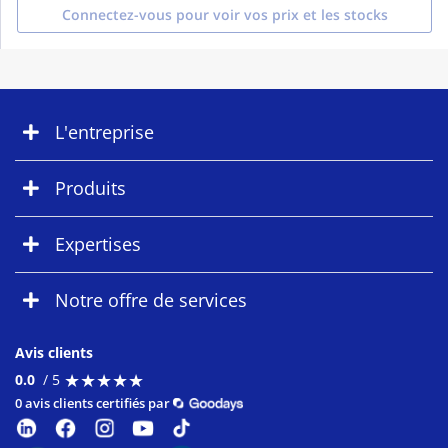
Connectez-vous pour voir vos prix et les stocks
L'entreprise
Produits
Expertises
Notre offre de services
Avis clients
★
★
★
★
★
★
★
★
★
★
0.0
/ 5
0 avis clients certifiés par