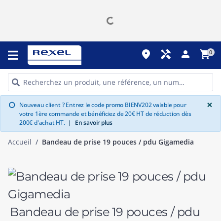
place
handyman
person
shopping_cart
0
G
×
Nouveau client ? Entrez le code promo BIENV202 valable pour
info
votre 1ère commande et bénéficiez de 20€ HT de réduction dès
200€ d'achat HT.
|
En savoir plus
Accueil
Bandeau de prise 19 pouces / pdu Gigamedia
Bandeau de prise 19 pouces / pdu