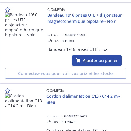
GIGAMEDIA
Bandeau 19' 6 prises UTE + disjoncteur
magnétothermique bipolaire - Noir
Réf Rexel :
GGMB6PDMT
Réf Fab :
B6PDMT
Bandeau 19' 6 prises UTE 2 pôles + terre 16 A - 250 V équipé avec un disjoncteur magnétothermique bipolaire 16 A - courbe B et un cordon d'alimentation H05VVF 2 m - 3 x 1,5 mm² avec fiche Schuko 16 A - 250 V - Noir
Ajouter au panier
Connectez-vous pour voir vos prix et les stocks
GIGAMEDIA
Cordon d'alimentation C13 / C14 2 m -
Bleu
Réf Rexel :
GGMPC13142B
Réf Fab :
PC13142B
Cordon d'alimentation IEC C13 / IEC C14 (10 A / 250 V) - HO5VV-F 3G1.0 mm² - 2 mètres - Bleu