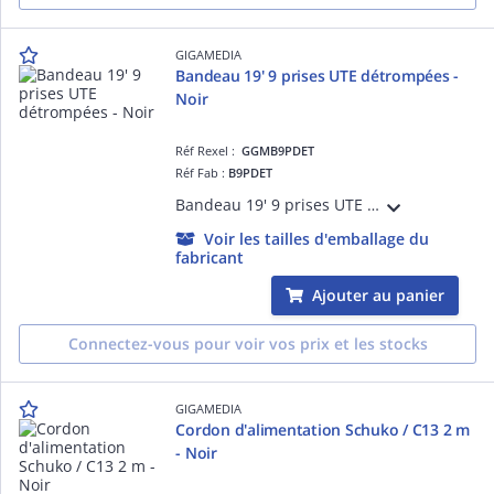
GIGAMEDIA
Bandeau 19' 9 prises UTE détrompées -
Noir
Réf Rexel :
GGMB9PDET
Réf Fab :
B9PDET
Bandeau 19' 9 prises UTE 2 pôles + terre détrompées 16 A - 250 V équipé avec un cordon d'alimentation H05VVF 2 m - 3 x 1,5 mm² avec fiche Schuko 16 A - 250 V - Noir
Voir les tailles d'emballage du
fabricant
Ajouter au panier
Connectez-vous pour voir vos prix et les stocks
GIGAMEDIA
Cordon d'alimentation Schuko / C13 2 m
- Noir