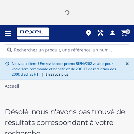
place
handyman
person
shopping_cart
0
G
×
Nouveau client ? Entrez le code promo BIENV202 valable pour
info
votre 1ère commande et bénéficiez de 20€ HT de réduction dès
200€ d'achat HT.
|
En savoir plus
Accueil
Désolé, nous n'avons pas trouvé de
résultats correspondant à votre
recherche