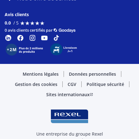
Avis clients
★
★
★
★
★
★
★
★
★
★
0.0
/ 5
0 avis clients certifiés par
Mentions légales
Données personnelles
Gestion des cookies
CGV
Politique sécurité
Sites internationaux
open_in_new
Une entreprise du groupe Rexel