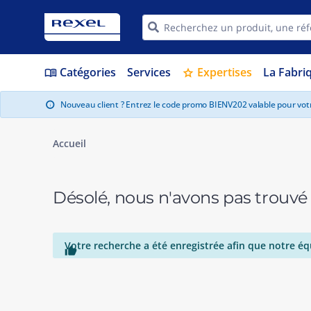
Catégories
Services
Expertises
La Fabri
menu_book
star
Nouveau client ? Entrez le code promo BIENV202 valable pour vo
info
Accueil
Désolé, nous n'avons pas trouvé
Votre recherche a été enregistrée afin que notre éq
