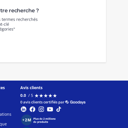
re recherche ?
es termes recherchés
t-clé
égories"
ces
Avis clients
★
★
★
★
★
★
★
★
★
★
0.0
/ 5
0 avis clients certifiés par
ations
ique