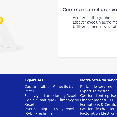
Comment améliorer vot
Vérifier l'orthographe d
Essayer avec un autre mo
Utiliser le menu "Nos cat
Expertises
Notre offre de servi
Courant faible - Conectis by
Portail de services
Rexel
Expertise métier
Eclairage - Lumotion by Rexel
Gestion d'entreprise
Genie climatique - Climancy by
Financement & CEE
Rexel
Formations & Certific
Photovoltaïque - PV by Rexel
Gestion de chantier
IRVE - Freshmile
Facturation Electron