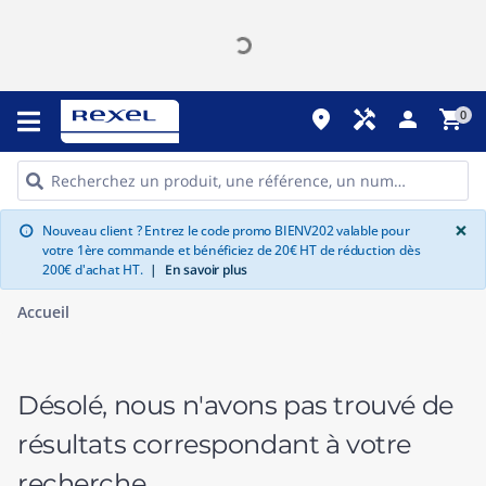
place
handyman
person
shopping_cart
0
G
×
Nouveau client ? Entrez le code promo BIENV202 valable pour
info
votre 1ère commande et bénéficiez de 20€ HT de réduction dès
200€ d'achat HT.
|
En savoir plus
Accueil
Désolé, nous n'avons pas trouvé de
résultats correspondant à votre
recherche