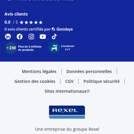
Avis clients
★
★
★
★
★
★
★
★
★
★
0.0
/ 5
0 avis clients certifiés par
Mentions légales
Données personnelles
Gestion des cookies
CGV
Politique sécurité
Sites internationaux
open_in_new
Une entreprise du groupe Rexel