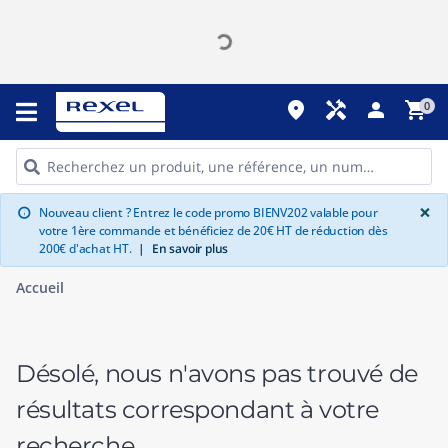
place
handyman
person
shopping_cart
0
G
×
Nouveau client ? Entrez le code promo BIENV202 valable pour
info
votre 1ère commande et bénéficiez de 20€ HT de réduction dès
200€ d'achat HT.
|
En savoir plus
Accueil
Désolé, nous n'avons pas trouvé de
résultats correspondant à votre
recherche