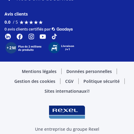
Avis clients
★
★
★
★
★
★
★
★
★
★
0.0
/ 5
0 avis clients certifiés par
Mentions légales
Données personnelles
Gestion des cookies
CGV
Politique sécurité
Sites internationaux
open_in_new
Une entreprise du groupe Rexel