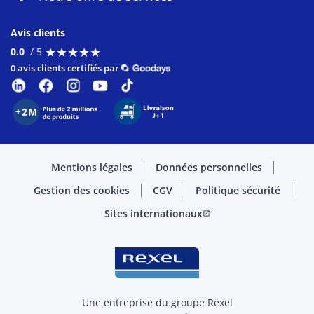
Avis clients
★
★
★
★
★
★
★
★
★
★
0.0
/ 5
0 avis clients certifiés par
Mentions légales
Données personnelles
Gestion des cookies
CGV
Politique sécurité
Sites internationaux
open_in_new
Une entreprise du groupe Rexel