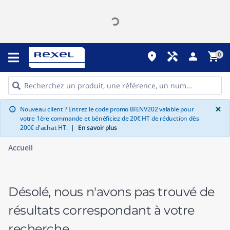
place
handyman
person
shopping_cart
0
G
×
Nouveau client ? Entrez le code promo BIENV202 valable pour
info
votre 1ère commande et bénéficiez de 20€ HT de réduction dès
200€ d'achat HT.
|
En savoir plus
Accueil
Désolé, nous n'avons pas trouvé de
résultats correspondant à votre
recherche