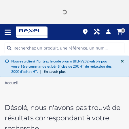
place
handyman
person
shopping_cart
0
G
×
Nouveau client ? Entrez le code promo BIENV202 valable pour
info
votre 1ère commande et bénéficiez de 20€ HT de réduction dès
200€ d'achat HT.
|
En savoir plus
Accueil
Désolé, nous n'avons pas trouvé de
résultats correspondant à votre
recherche