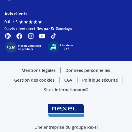
Avis clients
★
★
★
★
★
★
★
★
★
★
0.0
/ 5
0 avis clients certifiés par
Mentions légales
Données personnelles
Gestion des cookies
CGV
Politique sécurité
Sites internationaux
open_in_new
Une entreprise du groupe Rexel