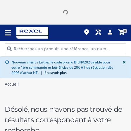
place
handyman
person
shopping_cart
0
G
×
Nouveau client ? Entrez le code promo BIENV202 valable pour
info
votre 1ère commande et bénéficiez de 20€ HT de réduction dès
200€ d'achat HT.
|
En savoir plus
Accueil
Désolé, nous n'avons pas trouvé de
résultats correspondant à votre
recherche