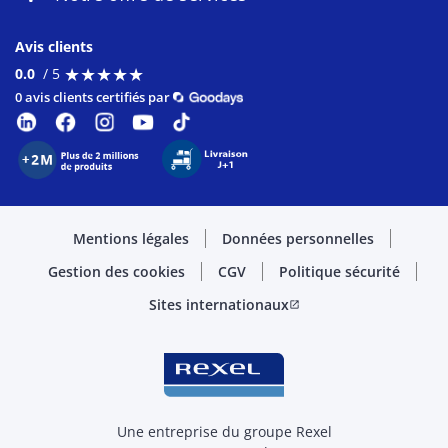
Avis clients
★
★
★
★
★
★
★
★
★
★
0.0
/ 5
0 avis clients certifiés par
Mentions légales
Données personnelles
Gestion des cookies
CGV
Politique sécurité
Sites internationaux
open_in_new
Une entreprise du groupe Rexel