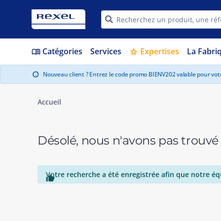
Catégories
Services
Expertises
La Fabri
menu_book
star
Nouveau client ? Entrez le code promo BIENV202 valable pour vo
info
Accueil
Désolé, nous n'avons pas trouvé
Votre recherche a été enregistrée afin que notre éq
