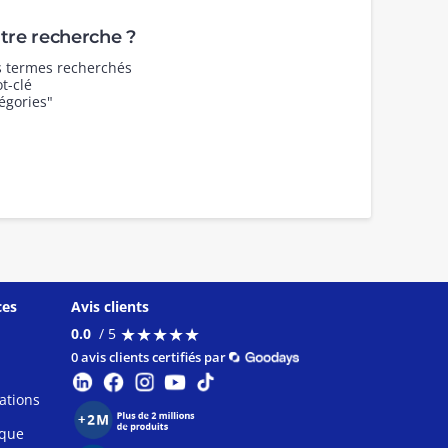
re recherche ?
es termes recherchés
t-clé
égories"
ces
Avis clients
★
★
★
★
★
★
★
★
★
★
0.0
/ 5
0 avis clients certifiés par
ations
ique