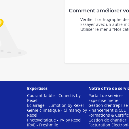
Comment améliorer vot
Vérifier l'orthographe d
Essayer avec un autre mo
Utiliser le menu "Nos cat
Expertises
Notre offre de servi
Courant faible - Conectis by
Portail de services
Rexel
Expertise métier
Eclairage - Lumotion by Rexel
Gestion d'entreprise
Genie climatique - Climancy by
Financement & CEE
Rexel
Formations & Certific
Photovoltaïque - PV by Rexel
Gestion de chantier
IRVE - Freshmile
Facturation Electron