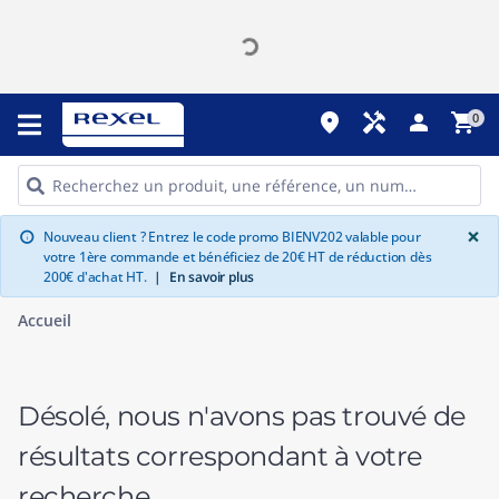
place
handyman
person
shopping_cart
0
G
×
Nouveau client ? Entrez le code promo BIENV202 valable pour
info
votre 1ère commande et bénéficiez de 20€ HT de réduction dès
200€ d'achat HT.
|
En savoir plus
Accueil
Désolé, nous n'avons pas trouvé de
résultats correspondant à votre
recherche