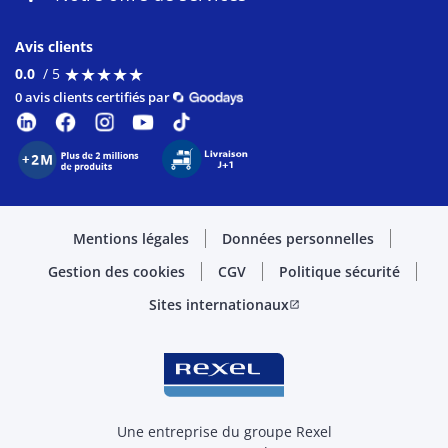
Avis clients
★
★
★
★
★
★
★
★
★
★
0.0
/ 5
0 avis clients certifiés par
Mentions légales
Données personnelles
Gestion des cookies
CGV
Politique sécurité
Sites internationaux
open_in_new
Une entreprise du groupe Rexel