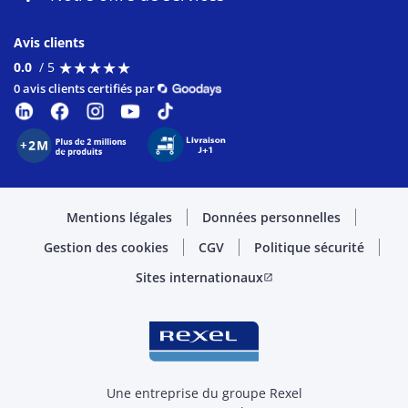
Avis clients
★
★
★
★
★
★
★
★
★
★
0.0
/ 5
0 avis clients certifiés par
Mentions légales
Données personnelles
Gestion des cookies
CGV
Politique sécurité
Sites internationaux
open_in_new
Une entreprise du groupe Rexel