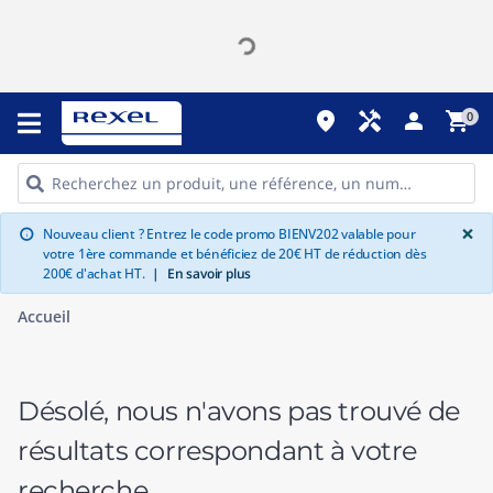
place
handyman
person
shopping_cart
0
G
×
Nouveau client ? Entrez le code promo BIENV202 valable pour
info
votre 1ère commande et bénéficiez de 20€ HT de réduction dès
200€ d'achat HT.
|
En savoir plus
Accueil
Désolé, nous n'avons pas trouvé de
résultats correspondant à votre
recherche