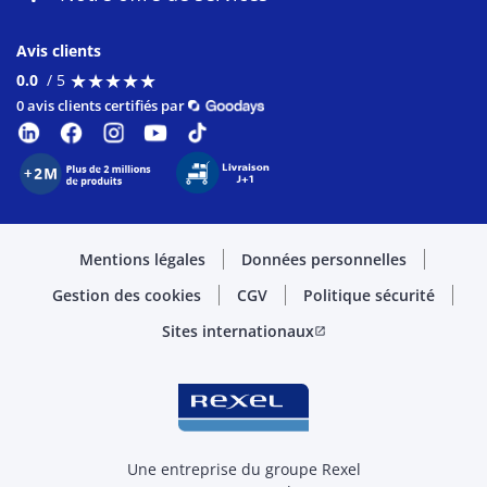
Avis clients
★
★
★
★
★
★
★
★
★
★
0.0
/ 5
0 avis clients certifiés par
Mentions légales
Données personnelles
Gestion des cookies
CGV
Politique sécurité
Sites internationaux
open_in_new
Une entreprise du groupe Rexel