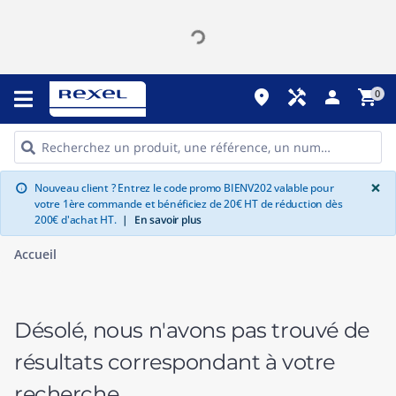
place
handyman
person
shopping_cart
0
G
×
Nouveau client ? Entrez le code promo BIENV202 valable pour
info
votre 1ère commande et bénéficiez de 20€ HT de réduction dès
200€ d'achat HT.
|
En savoir plus
Accueil
Désolé, nous n'avons pas trouvé de
résultats correspondant à votre
recherche