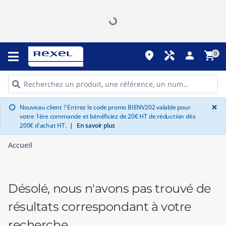
place
handyman
person
shopping_cart
0
G
×
Nouveau client ? Entrez le code promo BIENV202 valable pour
info
votre 1ère commande et bénéficiez de 20€ HT de réduction dès
200€ d'achat HT.
|
En savoir plus
Accueil
Désolé, nous n'avons pas trouvé de
résultats correspondant à votre
recherche