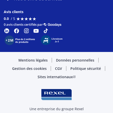
Avis clients
★
★
★
★
★
★
★
★
★
★
0.0
/ 5
0 avis clients certifiés par
Mentions légales
Données personnelles
Gestion des cookies
CGV
Politique sécurité
Sites internationaux
open_in_new
Une entreprise du groupe Rexel