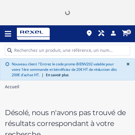
place
handyman
person
shopping_cart
0
G
×
Nouveau client ? Entrez le code promo BIENV202 valable pour
info
votre 1ère commande et bénéficiez de 20€ HT de réduction dès
200€ d'achat HT.
|
En savoir plus
Accueil
Désolé, nous n'avons pas trouvé de
résultats correspondant à votre
recherche