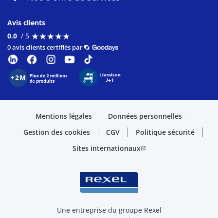
Avis clients
★
★
★
★
★
★
★
★
★
★
0.0
/ 5
0 avis clients certifiés par
Mentions légales
Données personnelles
Gestion des cookies
CGV
Politique sécurité
Sites internationaux
open_in_new
Une entreprise du groupe Rexel