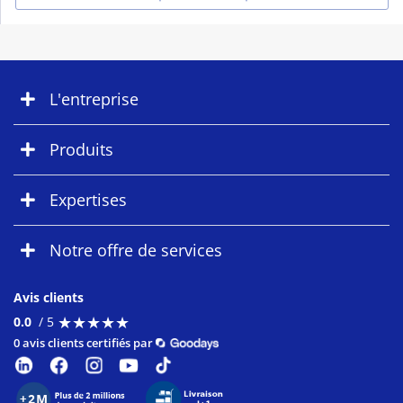
L'entreprise
Produits
Expertises
Notre offre de services
Avis clients
★
★
★
★
★
★
★
★
★
★
0.0
/ 5
0 avis clients certifiés par