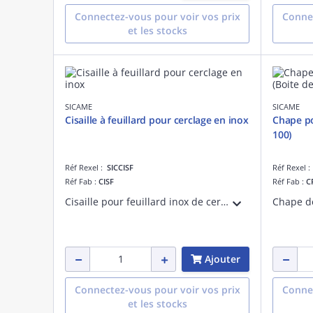
Connectez-vous pour voir vos prix
Connec
et les stocks
SICAME
SICAME
Cisaille à feuillard pour cerclage en inox
Chape po
100)
Réf Rexel :
SICCISF
Réf Rexel 
Réf Fab :
CISF
Réf Fab :
C
Cisaille pour feuillard inox de cerclage de 10 ou 20mm de large et d'épaisseur 0.4 ou 0.7mm.
Ajouter
Connectez-vous pour voir vos prix
Connec
et les stocks