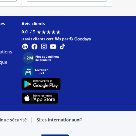
ces
Avis clients
★
★
★
★
★
★
★
★
★
★
0.0
/ 5
0 avis clients certifiés par
ations
ique
tique sécurité
Sites internationaux
open_in_new