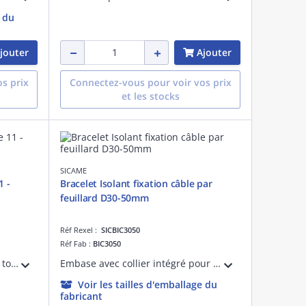
e du
jouter
Ajouter
s prix
Connectez-vous pour voir vos prix
et les stocks
SICAME
1 -
Bracelet Isolant fixation câble par
feuillard D30-50mm
Réf Rexel :
SICBIC3050
Réf Fab :
BIC3050
OR1 oeillet à rotule court à oeil torique norme de 11 codet 6863017 pour montage sur étrier
Embase avec collier intégré pour fixation de câble diamètre 30 à 50mm sur feuillard
Voir les tailles d'emballage du
fabricant