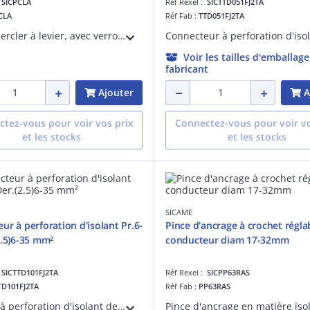
:
SICPCLA
Réf Rexel :
SICTTD051FJ2TA
CLA
Réf Fab :
TTD051FJ2TA
Pince à cercler à levier, avec verrouillage, pour feuillard inox de 10 ou 20mm de large et d'épaisseur 0.4 à 0.7mm
Voir les tailles d'emballag
fabricant
Ajouter
A
tez-vous pour voir vos prix
Connectez-vous pour voir vo
et les stocks
et les stocks
SICAME
ur à perforation d'isolant Pr.6-
Pince d'ancrage à crochet régla
2.5)6-35 mm²
conducteur diam 17-32mm
:
SICTTD101FJ2TA
Réf Rexel :
SICPP63RAS
TD101FJ2TA
Réf Fab :
PP63RAS
Raccord à perforation d'isolant de branchement pour câble principal 6 à 54 et dérivé (2.5) 6 à 35