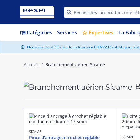
Catégories
Services
Expertises
La Fabri
menu_book
star
Nouveau client ? Entrez le code promo BIENV202 valable pour vo
info
Accueil
Branchement aérien Sicame
B
SICAME
Pince d'ancrage à crochet réglable
SICAME