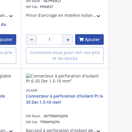
Réf Rexel :
SICPP63F27
Réf Fab :
PP63F27
Connecteur à perforation d'isolant pour câbles Pr.16 à 95 Der.1.5 à 10 mm². Codet Enedis 6737630
Pince d'ancrage en matière isolante pour torsade 4 conducteurs de branchement de 6 à 25 mm² avec crochet et loquet réglable en longueur.
e du
jouter
Ajouter
s prix
Connectez-vous pour voir vos prix
et les stocks
SICAME
ble
Connecteur à perforation d'isolant Pr.6-
35 Der.1.5-10 mm²
Réf Rexel :
SICTTD041FJ2TA
Réf Fab :
TTD041FJ2TA
Pince d'ancrage en matière isolante pour câble de branchement diamètre 17 à 32mm avec crochet et loquet réglable en longueur.
Raccord à perforation d'isolant de branchement pour câble principal 6 à 35 et dérivé 1.5 à 10