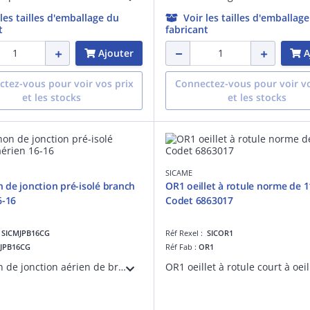
 les tailles d'emballage du
Voir les tailles d'emballag
t
fabricant
Ajouter
A
tez-vous pour voir vos prix
Connectez-vous pour voir vo
et les stocks
et les stocks
SICAME
de jonction pré-isolé branch
OR1 oeillet à rotule norme de 1
6-16
Codet 6863017
:
SICMJPB16CG
Réf Rexel :
SICOR1
JPB16CG
Réf Fab :
OR1
Manchon de jonction aérien de branchement pré-isolé à sertir pour configuration 16 - 16 mm².