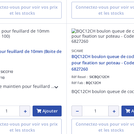
tez-vous pour voir vos prix
Connectez-vous pour voir vo
et les stocks
et les stocks
ur feuillard de 10mm (Boite de
SICAME
BQC12CH boulon queue de co
pour fixation sur poteau - Code
6827260
:
SICCF10
Réf Rexel :
SICBQC12CH
F10
Réf Fab :
BQC12CH
Chape de maintien pour feuillard inox de 10mm (Boite de 100). Codet Enedis 6839726
Ajouter
A
tez-vous pour voir vos prix
Connectez-vous pour voir vo
et les stocks
et les stocks