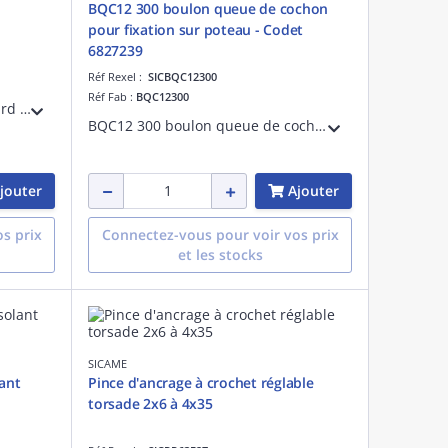
BQC12 300 boulon queue de cochon
pour fixation sur poteau - Codet
6827239
Réf Rexel :
SICBQC12300
Réf Fab :
BQC12300
Chape de maintien pour feuillard inox de 20mm (Boite de 100). Codet Enedis 6839724
BQC12 300 boulon queue de cochon pour fixation sur poteau - Codet 6827239 diamètre 12 longueur 300
jouter
Ajouter
s prix
Connectez-vous pour voir vos prix
et les stocks
SICAME
lant
Pince d'ancrage à crochet réglable
torsade 2x6 à 4x35