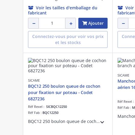
Voir les tailles d'emballage du
Voir
fabricant
fabrican
Ajouter
Connectez-vous pour voir vos prix
Connec
et les stocks
SICAME
SICAME
Manchon 
BQC12 250 boulon queue de cochon
aérien 1
pour fixation sur poteau - Codet
6827236
Réf Rexel 
Réf Rexel :
SICBQC12250
Réf Fab :
M
Réf Fab :
BQC12250
BQC12 250 boulon queue de cochon pour fixation sur poteau - Codet 6827236 diamètre 12 longueur 250