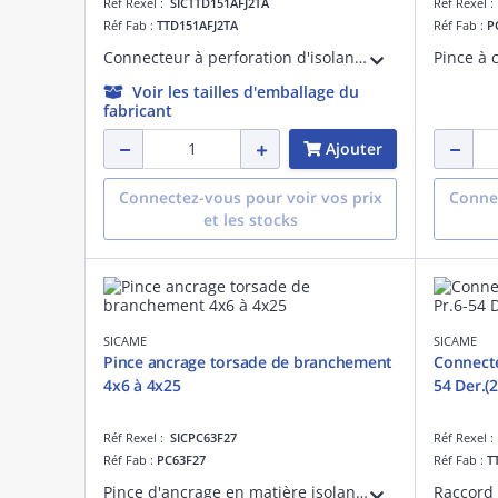
Réf Rexel :
SICTTD151AFJ2TA
Réf Rexel 
Réf Fab :
TTD151AFJ2TA
Réf Fab :
P
Connecteur à perforation d'isolant de branchement tension nominale de 0.6 / 1 kV. Ligne principale : Cu ou Al isolé, 16 - 95 mm² Ligne de dérivation : Cu ou Al isolé, (2.5) 6 -35 mm². Classe B1. Acc. NF C 33 020:2013, EN 50 483-1,4,5,6:2009
Voir les tailles d'emballage du
fabricant
Ajouter
Connectez-vous pour voir vos prix
Connec
et les stocks
SICAME
SICAME
Pince ancrage torsade de branchement
Connecte
4x6 à 4x25
54 Der.(
Réf Rexel :
SICPC63F27
Réf Rexel 
Réf Fab :
PC63F27
Réf Fab :
T
Pince d'ancrage en matière isolante pour torsade 4 conducteurs de branchement de 6 à 25 mm².