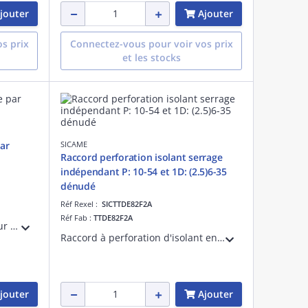
jouter
Ajouter
s prix
Connectez-vous pour voir vos prix
et les stocks
par
SICAME
Raccord perforation isolant serrage
indépendant P: 10-54 et 1D: (2.5)6-35
dénudé
Réf Rexel :
SICTTDE82F2A
Réf Fab :
TTDE82F2A
Embase avec collier intégré pour fixation de câble diamètre 15 à 30mm sur feuillard
Raccord à perforation d'isolant en principal 10 à 54 et à dénudage pour 1 dérivé avec serrage indépendant (2.5) 6 à 35
jouter
Ajouter