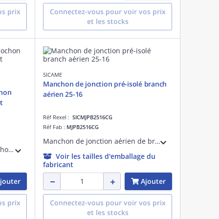
s prix
Connectez-vous pour voir vos prix
et les stocks
SICAME
Manchon de jonction pré-isolé branch
chon
aérien 25-16
t
Réf Rexel :
SICMJPB2516CG
Réf Fab :
MJPB2516CG
Manchon de jonction aérien de branchement pré-isolé à sertir pour configuration 25 - 16 mm².
BQC12CH boulon queue de cochon pour fixation sur poteau diamètre 12 longueur 110 avec cheville
Voir les tailles d'emballage du
fabricant
jouter
Ajouter
s prix
Connectez-vous pour voir vos prix
et les stocks