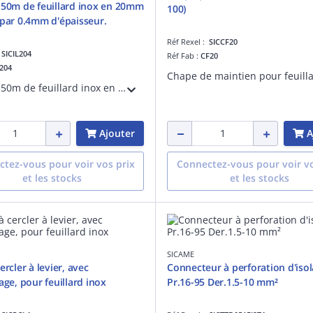
 50m de feuillard inox en 20mm
100)
 par 0.4mm d'épaisseur.
Réf Rexel :
SICCF20
:
SICIL204
Réf Fab :
CF20
L204
Boite de 50m de feuillard inox en 20mm de large par 0.4mm d'épaisseur. Codet Enedis 6839644
Ajouter
A
tez-vous pour voir vos prix
Connectez-vous pour voir vo
et les stocks
et les stocks
SICAME
ercler à levier, avec
Connecteur à perforation d'iso
age, pour feuillard inox
Pr.16-95 Der.1.5-10 mm²