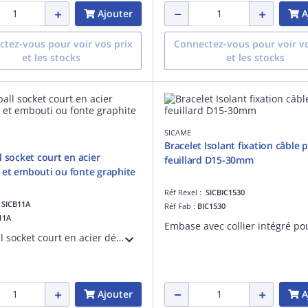
Ajouter
A
tez-vous pour voir vos prix
Connectez-vous pour voir vo
et les stocks
et les stocks
SICAME
Bracelet Isolant fixation câble 
l socket court en acier
feuillard D15-30mm
et embouti ou fonte graphite
Réf Rexel :
SICBIC1530
:
SICB11A
Réf Fab :
BIC1530
11A
B11A ball socket court en acier découpé et embouti ou fonte graphite spéroidale galvanisée, goupille en acier inox
Ajouter
A