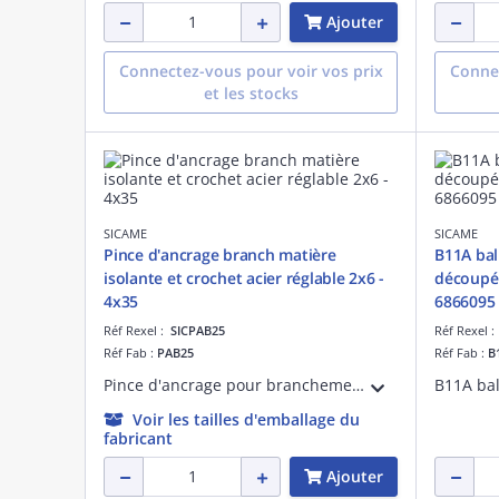
Ajouter
Connectez-vous pour voir vos prix
Connec
et les stocks
SICAME
SICAME
Pince d'ancrage branch matière
B11A bal
isolante et crochet acier réglable 2x6 -
découpé 
4x35
6866095
Réf Rexel :
SICPAB25
Réf Rexel 
Réf Fab :
PAB25
Réf Fab :
B
Pince d'ancrage pour branchement en matière isolante et crochet acier réglable en longueur.
Voir les tailles d'emballage du
fabricant
Ajouter