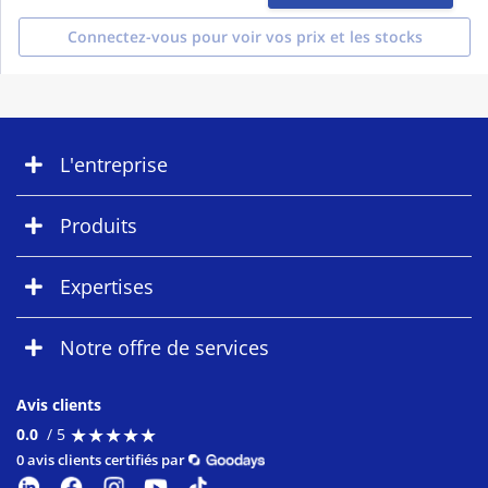
Connectez-vous pour voir vos prix et les stocks
L'entreprise
Produits
Expertises
Notre offre de services
Avis clients
★
★
★
★
★
★
★
★
★
★
0.0
/ 5
0 avis clients certifiés par