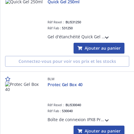
Quick Gel 250ml
Réf Rexel :
BLI531250
Réf Fab :
531250
Gel d'étanchéité Quick Gel IP68 250ml. 1seul flacon avec polymérisateur pré-intégré : le mélange s'effectue directement dans le flacon. Possibilité d'intervenir sur les connexions et de ré-utiliser le même gel pour restaurer l'étanchéité
Ajouter au panier
Connectez-vous pour voir vos prix et les stocks
BLM
Protec Gel Box 40
Réf Rexel :
BLI530040
Réf Fab :
530040
Boîte de connexion IPX8 Protec Gel Box 40 pré-remplie de gel polymérisé pour l'étanchéité rapide pour tous types de connexion : connecteurs automatiques, à leviers ou dominos. La connexion reste accessible pour une intervention ultérieure
Ajouter au panier