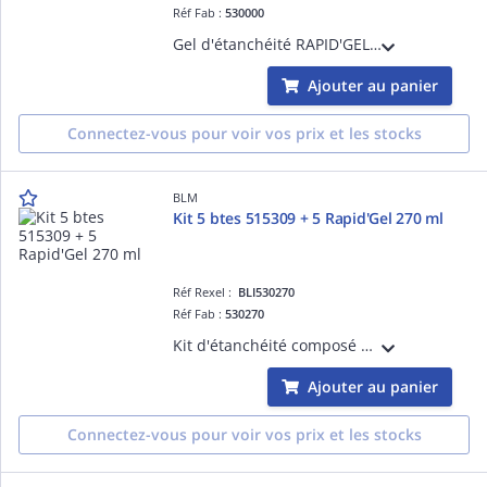
Réf Fab :
530000
Gel d'étanchéité RAPID'GEL en cartouche de 280 ml, protection IP68 des connexions contre l'humidité, la pluie, la poussière, les UV et la moisissure
Ajouter au panier
Connectez-vous pour voir vos prix et les stocks
BLM
Kit 5 btes 515309 + 5 Rapid'Gel 270 ml
Réf Rexel :
BLI530270
Réf Fab :
530270
Kit d'étanchéité composé de 5 boîtiers de dérivation OPTIBOX 515309 80x80x42mm IP55 et de 5 sachets Rapid'Gel de 270 ml pour l'isolation des connexions
Ajouter au panier
Connectez-vous pour voir vos prix et les stocks