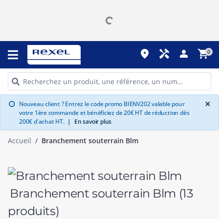
place
handyman
person
shopping_cart
0
G
×
Nouveau client ? Entrez le code promo BIENV202 valable pour
info
votre 1ère commande et bénéficiez de 20€ HT de réduction dès
200€ d'achat HT.
|
En savoir plus
Accueil
Branchement souterrain Blm
Branchement souterrain Blm
(13
produits)