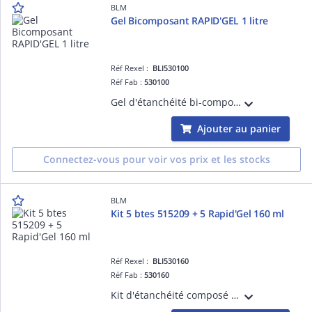
BLM
Gel Bicomposant RAPID'GEL 1 litre
Réf Rexel :
BLI530100
Réf Fab :
530100
Gel d'étanchéité bi-composant mono-utilisation RAPID'GEL 1L à mélanger, protection IP68 des connexions contre l'humidité, la pluie, la poussière, les UV et la moisissure
Ajouter au panier
Connectez-vous pour voir vos prix et les stocks
BLM
Kit 5 btes 515209 + 5 Rapid'Gel 160 ml
Réf Rexel :
BLI530160
Réf Fab :
530160
Kit d'étanchéité composé de 5 boîtiers de dérivation OPTIBOX 515209 D.70x40mm IP55 et de 5 sachets Rapid'Gel de 160 ml pour l'isolation des connexions