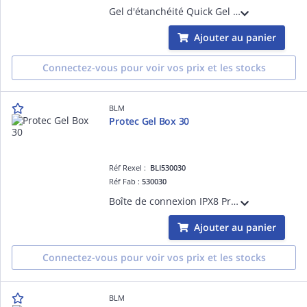
Gel d'étanchéité Quick Gel IP68 150ml. 1seul flacon avec polymérisateur pré-intégré : le mélange s'effectue directement dans le flacon. Possibilité d'intervenir sur les connexions et de ré-utiliser le même gel pour restaurer l'étanchéité
Ajouter au panier
Connectez-vous pour voir vos prix et les stocks
BLM
Protec Gel Box 30
Réf Rexel :
BLI530030
Réf Fab :
530030
Boîte de connexion IPX8 Protec Gel Box 30 pré-remplie de gel polymérisé pour l'étanchéité rapide pour tous types de connexion : connecteurs automatiques, à leviers ou dominos. La connexion reste accessible pour une intervention ultérieure
Ajouter au panier
Connectez-vous pour voir vos prix et les stocks
BLM