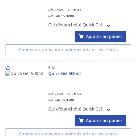
Réf Rexel :
BLI531000
Réf Fab :
531000
Gel d'étanchéité Quick Gel IP68 1 litre. 1seul flacon avec polymérisateur pré-intégré : le mélange s'effectue directement dans le flacon. Possibilité d'intervenir sur les connexions et de ré-utiliser le même gel pour restaurer l'étanchéité
Ajouter au panier
Connectez-vous pour voir vos prix et les stocks
BLM
Quick Gel 500ml
Réf Rexel :
BLI531500
Réf Fab :
531500
Gel d'étanchéité Quick Gel IP68 500ml. 1seul flacon avec polymérisateur pré-intégré : le mélange s'effectue directement dans le flacon. Possibilité d'intervenir sur les connexions et de ré-utiliser le même gel pour restaurer l'étanchéité
Ajouter au panier
Connectez-vous pour voir vos prix et les stocks