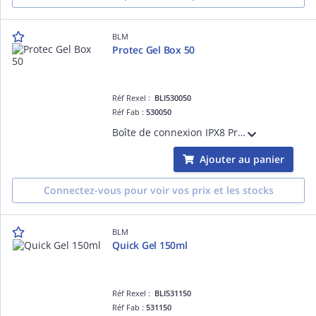
BLM
Protec Gel Box 50
Réf Rexel :
BLI530050
Réf Fab :
530050
Boîte de connexion IPX8 Protec Gel Box 50 pré-remplie de gel polymérisé pour l'étanchéité rapide pour tous types de connexion : connecteurs automatiques, à leviers ou dominos. La connexion reste accessible pour une intervention ultérieure
Ajouter au panier
Connectez-vous pour voir vos prix et les stocks
BLM
Quick Gel 150ml
Réf Rexel :
BLI531150
Réf Fab :
531150